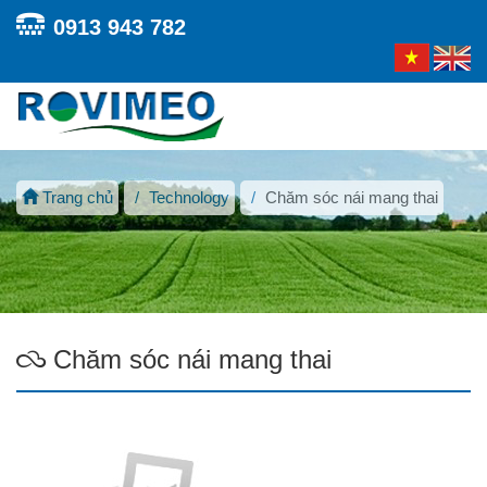
0913 943 782
Toggl
navig
Trang chủ
Technology
Chăm sóc nái mang thai
Chăm sóc nái mang thai