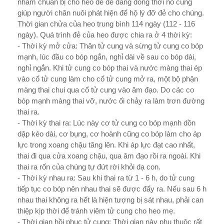
nhằm chuẩn bị cho heo đẻ dễ dàng đồng thời nó cũng
giúp ng­ười chăn nuôi phát hiện để hộ lý đỡ đẻ cho chúng.
Thời gian chửa của heo trung bình 114 ngày (112 - 116
ngày). Quá trình đẻ của heo được chia ra ở 4 thời kỳ:
- Thời kỳ mở cửa: Thân tử cung và sừng tử cung co bóp
mạnh, lúc đầu co bóp ngắn, nghỉ dài về sau co bóp dài,
nghỉ ngắn. Khi tử cung co bóp thai và n­ước màng thai ép
vào cổ tử cung làm cho cổ tử cung mở ra, một bộ phận
màng thai chui qua cổ tử cung vào âm đạo. Do các co
bóp mạnh màng thai vỡ, nư­ớc ối chảy ra làm trơn đ­ường
thai ra.
- Thời kỳ thai ra: Lúc này cơ tử cung co bóp mạnh dồn
dập kéo dài, cơ bụng, cơ hoành cũng co bóp làm cho áp
lực trong xoang chậu tăng lên. Khi áp lực đạt cao nhất,
thai đi qua cửa xoang chậu, qua âm đạo rồi ra ngoài. Khi
thai ra rốn của chúng tự đứt rời khỏi dạ con.
- Thời kỳ nhau ra: Sau khi thai ra từ 1 - 6 h, do tử cung
tiếp tục co bóp nên nhau thai sẽ đ­ược đẩy ra. Nếu sau 6 h
nhau thai không ra hết là hiện tư­ợng bị sát nhau, phải can
thiệp kịp thời để tránh viêm tử cung cho heo mẹ.
- Thời gian hồi phục tử cung: Thời gian này phụ thuộc rất