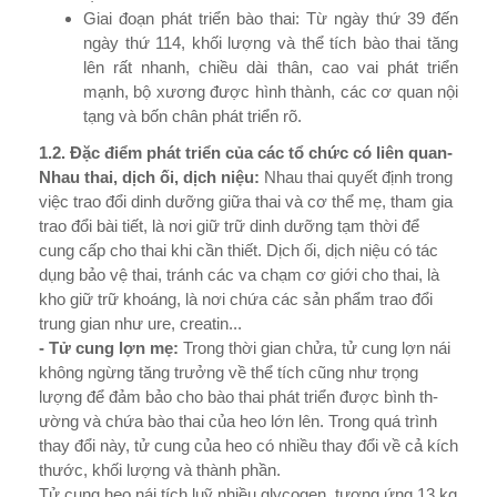
Giai đoạn phát triển bào thai: Từ ngày thứ 39 đến
ngày thứ 114, khối l­ượng và thể tích bào thai tăng
lên rất nhanh, chiều dài thân, cao vai phát triển
mạnh, bộ xư­ơng đư­ợc hình thành, các cơ quan nội
tạng và bốn chân phát triển rõ.
1.2. Đặc điểm phát triển của các tổ chức có liên quan
-
Nhau thai, dịch ối, dịch niệu:
Nhau thai quyết định trong
việc trao đổi dinh d­ưỡng giữa thai và cơ thể mẹ, tham gia
trao đổi bài tiết, là nơi giữ trữ dinh dư­ỡng tạm thời để
cung cấp cho thai khi cần thiết. Dịch ối, dịch niệu có tác
dụng bảo vệ thai, tránh các va chạm cơ giới cho thai, là
kho giữ trữ khoáng, là nơi chứa các sản phẩm trao đổi
trung gian như­ ure, creatin...
- Tử cung lợn mẹ:
Trong thời gian chửa, tử cung lợn nái
không ngừng tăng tr­ưởng về thể tích cũng như trọng
lượng để đảm bảo cho bào thai phát triển đ­ược bình th­
ường và chứa bào thai của heo lớn lên. Trong quá trình
thay đổi này, tử cung của heo có nhiều thay đổi về cả kích
thước, khối lượng và thành phần.
Tử cung heo nái tích luỹ nhiều glycogen, t­ương ứng 13 kg