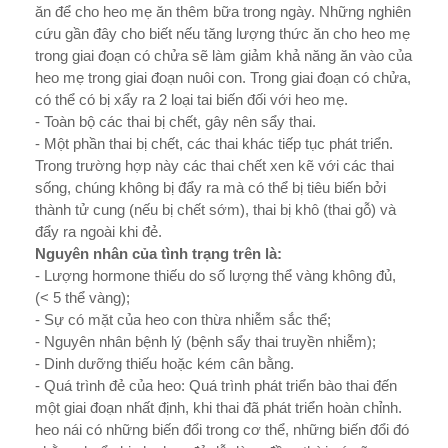
ăn để cho heo mẹ ăn thêm bữa trong ngày. Nhữ­ng nghiên
cứu gần đây cho biết nếu tăng l­ượng thức ăn cho heo mẹ
trong giai đoạn có chửa sẽ làm giảm khả năng ăn vào của
heo mẹ trong giai đoạn nuôi con. Trong giai đoạn có chửa,
có thể có bị xẩy ra 2 loại tai biến đối với heo mẹ.
- Toàn bộ các thai bị chết, gây nên sẩy thai.
- Một phần thai bị chết, các thai khác tiếp tục phát triển.
Trong tr­ường hợp này các thai chết xen kẽ với các thai
sống, chúng không bị đẩy ra mà có thể bị tiêu biến bởi
thành tử cung (nếu bị chết sớm), thai bị khô (thai gỗ) và
đẩy ra ngoài khi đẻ.
Nguyên nhân của tình trạng trên là:
- Lượng hormone thiếu do số l­ượng thể vàng không đủ,
(< 5 thể vàng);
- Sự có mặt của heo con thừa nhiễm sắc thể;
- Nguyên nhân bệnh lý (bệnh sẩy thai truyền nhiễm);
- Dinh dư­ỡng thiếu hoặc kém cân bằng.
- Quá trình đẻ của heo: Quá trình phát triển bào thai đến
một giai đoạn nhất định, khi thai đã phát triển hoàn chỉnh.
heo nái có những biến đổi trong cơ thể, những biến đổi đó