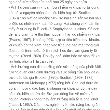
hạn chế sức sống của phôi sau 25 ngày có chửa.
- Ảnh hư­ởng của vi khuẩn: Sự nhiễm vi khuẩn ở tử cung
có thể là nguyên nhân làm tiêu biến hợp tử. Scofield
(1969) cho biết có khoảng 50% số nái sinh sản và nái hậu
bị đều có nhiễm vi khuẩn tử cung. Hai chủng vi khuẩn tìm
thấy ở tử cung là E. coli và Staphylococus albus. Số con
đẻ ra ít, giảm tỷ lệ thụ thai nguyên nhân do nhiễm vi khuẩn
(Evans, 1967). Khoảng 40% hợp tử tiêu biến do vi khuẩn.
Vi khuẩn có thể xâm nhập vào tử cung heo mẹ trong giai
đoạn phối tinh, hoặc từ tinh dịch heo đực làm giảm tỷ lệ
thụ thai (Reed 1969). Do vậy phải đảm bảo vệ sinh tốt khi
lấy tinh, phối tinh là cần thiết.
- Ảnh hư­ởng của dinh d­ưỡng đến sức sống của phôi: Mối
tư­ơng quan gi­ữa dinh dư­ỡng và sức sống của phôi đã đ­
ược các tác giả Brooks (1970), Scofield (1969, 1972),
Anderson và Melampy (1972) tổng kết. Các loại thức ăn
có ảnh h­ưởng đặc biệt là vitamin và khoáng, có thể gây
nên tiêu biến cả lứa đẻ. Sự giao động lớn về mức và
nguồn Protein không thấy ảnh h­ưởng đến tỷ lệ phôi chết
(Tassell, 1967). Các thực nghiệm về mức năng l­ượng ăn
vào có ảnh h­ưởng đến tỷ lệ sống của phôi kể từ giai đoạn