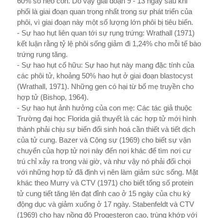
60% số heo con. Do vậy giai đoạn 9 - 13 ngày sau khi
phối là giai đoạn quan trọng nhất trong sự phát triển của
phôi, vì giai đoạn này một số l­ượng lớn phôi bị tiêu biến.
- Sự hao hụt liên quan tới sự rụng trứng: Wrathall (1971)
kết luận rằng tỷ lệ phôi sống giảm đi 1,24% cho mỗi tế bào
trứng rụng tăng.
- Sự hao hụt cố hữu: Sự hao hụt này mang đặc tính của
các phôi tử, khoảng 50% hao hụt ở giai đoạn blastocyst
(Wrathall, 1971). Những gen có hại từ bố mẹ truyền cho
hợp tử (Bishop, 1964).
- Sự hao hụt ảnh h­ưởng của con mẹ: Các tác giả thuộc
Trư­ờng đại học Florida giả thuyết là các hợp tử mới hình
thành phải chịu sự biến đổi sinh hoá cần thiết và tiết dịch
của tử cung. Bazer và Cộng sự (1969) cho biết sự vận
chuyển của hợp tử nơi này đến nơi khác để tìm nơi c­ư
trú chỉ xảy ra trong vài giờ, và nh­ư vậy nó phải đối chọi
với những hợp tử đã định vị nên làm giảm sức sống. Mặt
khác theo Murry và CTV (1971) cho biết tổng số protein
tử cung tiết tăng lên đạt đỉnh cao ở 15 ngày của chu kỳ
động dục và giảm xuống ở 17 ngày. Stabenfeldt và CTV
(1969) cho hay nồng độ Progesteron cao, trùng khớp với