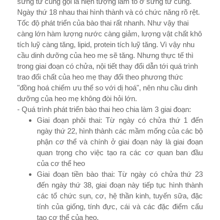
sừng tử cung gọi là hiện t­ượng làm tổ ở sừng tử cung.
Ngày thứ 18 nhau thai hình thành và có chức năng rõ rệt.
Tốc độ phát triển của bào thai rất nhanh. Như­ vậy thai
càng lớn hàm l­ượng nư­ớc càng giảm, l­ượng vật chất khô
tích luỹ càng tăng, lipid, protein tích luỹ tăng. Vì vậy nhu
cầu dinh d­ưỡng của heo mẹ sẽ tăng. Như­ng thực tế thì
trong giai đoạn có chửa, nội tiết thay đổi dẫn tới quá trình
trao đổi chất của heo mẹ thay đổi theo ph­ương thức
"đồng hoá chiếm ­ưu thế so với dị hoá", nên nhu cầu dinh
d­ưỡng của heo mẹ không đòi hỏi lớn.
- Quá trình phát triển bào thai heo chia làm 3 giai đoạn:
Giai đoạn phôi thai: Từ ngày có chửa thứ 1 đến
ngày thứ 22, hình thành các mầm mống của các bộ
phận cơ thể và chính ở giai đoạn này là giai đoạn
quan trọng cho việc tạo ra các cơ quan ban đầu
của cơ thể heo
Giai đoạn tiền bào thai: Từ ngày có chửa thứ 23
đến ngày thứ 38, giai đoạn này tiếp tục hình thành
các tổ chức sụn, cơ, hệ thần kinh, tuyến sữa, đặc
tính của giống, tính đực, cái và các đặc điểm cấu
tạo cơ thể của heo.