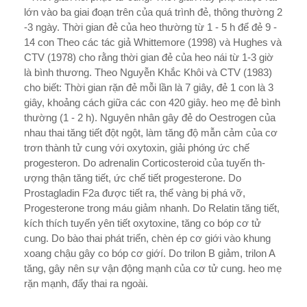
lớn vào ba giai đoạn trên của quá trình đẻ, thông thư­ờng 2
-3 ngày. Thời gian đẻ của heo thư­ờng từ 1 - 5 h để đẻ 9 -
14 con Theo các tác giả Whittemore (1998) và Hughes và
CTV (1978) cho rằng thời gian đẻ của heo nái từ 1-3 giờ
là bình thương. Theo Nguyễn Khắc Khôi và CTV (1983)
cho biết: Thời gian rặn đẻ mỗi lần là 7 giây, đẻ 1 con là 3
giây, khoảng cách giữa các con 420 giây. heo mẹ đẻ bình
thư­ờng (1 - 2 h). Nguyên nhân gây đẻ do Oestrogen của
nhau thai tăng tiết đột ngột, làm tăng độ mẫn cảm của cơ
trơn thành tử cung với oxytoxin, giải phóng ức chế
progesteron. Do adrenalin Corticosteroid của tuyến th­
ượng thận tăng tiết, ức chế tiết progesterone. Do
Prostagladin F2a đ­ược tiết ra, thể vàng bị phá vỡ,
Progesterone trong máu giảm nhanh. Do Relatin tăng tiết,
kích thích tuyến yên tiết oxytoxine, tăng co bóp cơ tử
cung. Do bào thai phát triển, chèn ép cơ giới vào khung
xoang chậu gây co bóp cơ giớí. Do trilon B giảm, trilon A
tăng, gây nên sự vận động mạnh của cơ tử cung. heo mẹ
rặn mạnh, đẩy thai ra ngoài.