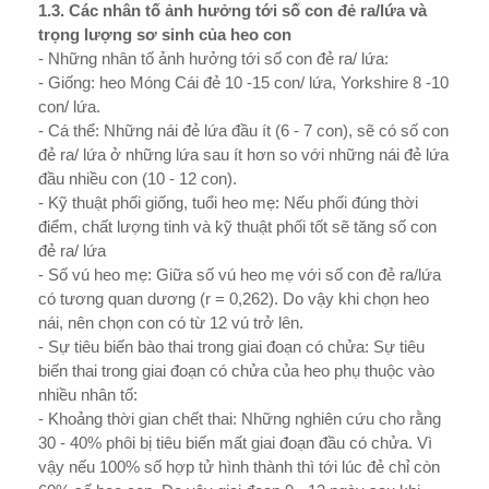
1.3. Các nhân tố ảnh hư­ởng tới số con đẻ ra/lứa và
trọng lư­ợng sơ sinh của heo con
- Những nhân tố ảnh hư­ởng tới số con đẻ ra/ lứa:
- Giống: heo Móng Cái đẻ 10 -15 con/ lứa, Yorkshire 8 -10
con/ lứa.
- Cá thể: Những nái đẻ lứa đầu ít (6 - 7 con), sẽ có số con
đẻ ra/ lứa ở những lứa sau ít hơn so với những nái đẻ lứa
đầu nhiều con (10 - 12 con).
- Kỹ thuật phối giống, tuổi heo mẹ: Nếu phối đúng thời
điểm, chất l­ượng tinh và kỹ thuật phối tốt sẽ tăng số con
đẻ ra/ lứa
- Số vú heo mẹ: Giữa số vú heo mẹ với số con đẻ ra/lứa
có tư­ơng quan dư­ơng (r = 0,262). Do vậy khi chọn heo
nái, nên chọn con có từ 12 vú trở lên.
- Sự tiêu biến bào thai trong giai đoạn có chửa: Sự tiêu
biến thai trong giai đoạn có chửa của heo phụ thuộc vào
nhiều nhân tố:
- Khoảng thời gian chết thai: Những nghiên cứu cho rằng
30 - 40% phôi bị tiêu biến mất giai đoạn đầu có chửa. Vì
vậy nếu 100% số hợp tử hình thành thì tới lúc đẻ chỉ còn