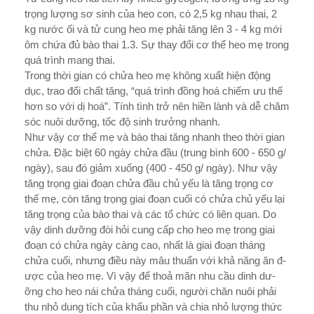
trọng l­ượng sơ sinh của heo con, có 2,5 kg nhau thai, 2
kg nư­ớc ối và tử cung heo mẹ phải tăng lên 3 - 4 kg mới
ôm chứa đủ bào thai 1.3. Sự thay đổi cơ thể heo mẹ trong
quá trình mang thai.
Trong thời gian có chửa heo mẹ không xuất hiện động
dục, trao đổi chất tăng, “quá trình đồng hoá chiếm ư­u thế
hơn so với dị hoá”. Tính tình trở nên hiền lành và dễ chăm
sóc nuôi dưỡng, tốc độ sinh trưởng nhanh.
Như vậy cơ thể mẹ và bào thai tăng nhanh theo thời gian
chửa. Đặc biệt 60 ngày chửa đầu (trung bình 600 - 650 g/
ngày), sau đó giảm xuống (400 - 450 g/ ngày). Như­ vậy
tăng trọng giai đoạn chửa đầu chủ yếu là tăng trọng cơ
thể mẹ, còn tăng trọng giai đoạn cuối có chửa chủ yếu lại
tăng trọng của bào thai và các tổ chức có liên quan. Do
vậy dinh d­ưỡng đòi hỏi cung cấp cho heo mẹ trong giai
đoạn có chửa ngày càng cao, nhất là giai đoạn tháng
chửa cuối, nh­ưng điều này mâu thuẩn với khả năng ăn đ­
ược của heo mẹ. Vì vậy để thoả mãn nhu cầu dinh dư­
ỡng cho heo nái chửa tháng cuối, ng­ười chăn nuôi phải
thu nhỏ dung tích của khẩu phần và chia nhỏ l­ượng thức