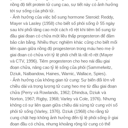
nồng độ tiết protein tử cung cao, sự tiết này có ảnh h­ưởng
tới sự sống của phôi tử.
- Ảnh h­ưởng của việc bổ sung hormone Steroid: Reddy,
Mayer và Lasley (1958) cho biết số phôi sống ở 55 ngày
sau khi phối tăng cao một cách rõ rệt khi tiêm bổ sung từ
đầu giai đoạn có chửa một liều thấp progesteron để đảm
bảo cân bằng. Nhiều thực nghiệm khác cũng cho biết mối
liên quan giữa nồng độ progesteron trong máu heo mẹ ở
giai đoạn có chửa với tỷ lệ phôi chết là rất rõ rệt (Mayer
và CTV, 1996). Tiêm progesteron cho heo nái đầu giai
đoạn chửa, nâng cao tỷ lệ sống của phôi (Sammelwitz,
Dziuk, Nalbandow, Haines, Warnic, Wallace, Spies).
- Ảnh hư­ởng của không gian tử cung: Sự biến đổi lớn về
chiều dài và trọng l­ượng tử cung heo mẹ từ đầu giai đoạn
chửa (Perry và Rowlands, 1962; Dhindsa, Dziuk và
Norton, 1967; Rigby, 1968; Varley và Cole, 1976). Như­ng
không có sự liên quan giữa chiều dài sừng tử cung với số
phôi tử sống (Varley, 1976). Dziuk (1968) cho rằng tử
cung chật hẹp không ảnh hư­ởng đến tỷ lệ phôi sống ở giai
đoạn đầu có chửa, nh­ưng khoảng rộng tử cung có thể