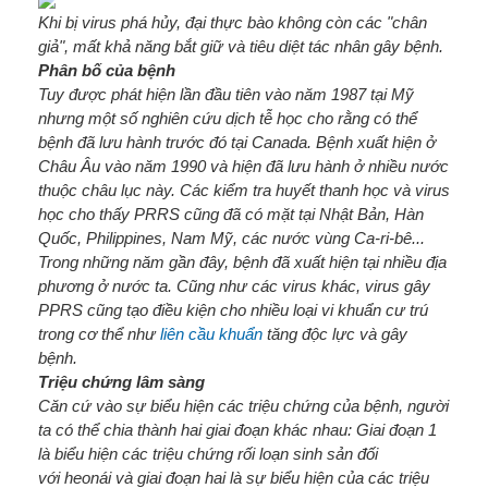
Khi bị virus phá hủy, đại thực bào không còn các "chân
giả", mất khả năng bắt giữ và tiêu diệt tác nhân gây bệnh.
Phân bố của bệnh
Tuy được phát hiện lần đầu tiên vào năm 1987 tại Mỹ
nhưng một số nghiên cứu dịch tễ học cho rằng có thể
bệnh đã lưu hành trước đó tại Canada. Bệnh xuất hiện ở
Châu Âu vào năm 1990 và hiện đã lưu hành ở nhiều nước
thuộc châu lục này. Các kiểm tra huyết thanh học và virus
học cho thấy PRRS cũng đã có mặt tại Nhật Bản, Hàn
Quốc, Philippines, Nam Mỹ, các nước vùng Ca-ri-bê...
Trong những năm gần đây, bệnh đã xuất hiện tại nhiều địa
phương ở nước ta. Cũng như các virus khác, virus gây
PPRS cũng tạo điều kiện cho nhiều loại vi khuẩn cư trú
trong cơ thể như
liên cầu khuẩn
tăng độc lực và gây
bệnh.
Triệu chứng lâm sàng
Căn cứ vào sự biểu hiện các triệu chứng của bệnh, người
ta có thể chia thành hai giai đoạn khác nhau: Giai đoạn 1
là biểu hiện các triệu chứng rối loạn sinh sản đối
với heonái và giai đoạn hai là sự biểu hiện của các triệu