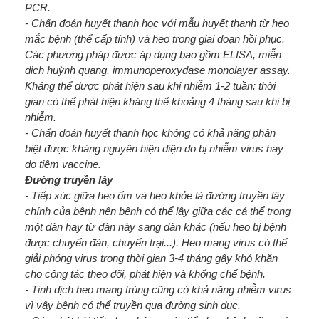
PCR.
- Chẩn đoán huyết thanh học với mẫu huyết thanh từ heo
mắc bệnh (thể cấp tính) và heo trong giai đoạn hồi phục.
Các phương pháp được áp dụng bao gồm ELISA, miễn
dịch huỳnh quang, immunoperoxydase monolayer assay.
Kháng thể được phát hiện sau khi nhiễm 1-2 tuần: thời
gian có thể phát hiện kháng thể khoảng 4 tháng sau khi bị
nhiễm.
- Chẩn đoán huyết thanh học không có khả năng phân
biệt được kháng nguyên hiện diện do bị nhiễm virus hay
do tiêm vaccine.
Đường truyền lây
- Tiếp xúc giữa heo ốm và heo khỏe là đường truyền lây
chính của bệnh nên bệnh có thể lây giữa các cá thể trong
một đàn hay từ đàn này sang đàn khác (nếu heo bị bệnh
được chuyển đàn, chuyển trại...). Heo mang virus có thể
giải phóng virus trong thời gian 3-4 tháng gây khó khăn
cho công tác theo dõi, phát hiện và khống chế bệnh.
- Tinh dịch heo mang trùng cũng có khả năng nhiễm virus
vì vậy bệnh có thể truyền qua đường sinh dục.