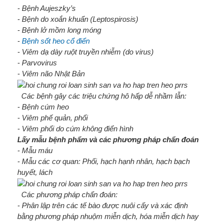
- Bệnh Aujeszky’s
- Bệnh do xoắn khuẩn (Leptospirosis)
- Bệnh lở mồm long móng
-
Bệnh sốt heo cổ điển
- Viêm dạ dày ruột truyền nhiễm (do virus)
- Parvovirus
- Viêm não Nhật Bản
Các bệnh gây các triệu chứng hô hấp dễ nhầm lẫn:
- Bệnh cúm heo
- Viêm phế quản, phổi
- Viêm phổi do cúm không điển hình
Lấy mẫu bệnh phẩm và các phương pháp chẩn đoán
- Mẫu máu
- Mẫu các cơ quan: Phổi, hạch hạnh nhân, hạch bạch
huyết, lách
Các phương pháp chẩn đoán:
- Phân lập trên các tế bào được nuôi cấy và xác định
bằng phương pháp nhuộm miễn dịch, hóa miễn dịch hay