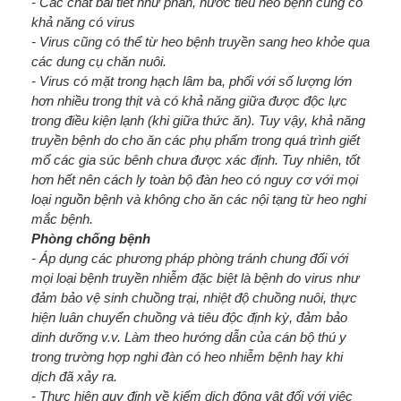
- Các chât bài tiết như phân, nước tiểu heo bệnh cũng có
khả năng có virus
- Virus cũng có thể từ heo bệnh truyền sang heo khỏe qua
các dung cụ chăn nuôi.
- Virus có mặt trong hạch lâm ba, phổi với số lượng lớn
hơn nhiều trong thịt và có khả năng giữa được độc lực
trong điều kiện lạnh (khi giữa thức ăn). Tuy vậy, khả năng
truyền bệnh do cho ăn các phụ phẩm trong quá trình giết
mổ các gia súc bênh chưa được xác định. Tuy nhiên, tốt
hơn hết nên cách ly toàn bộ đàn heo có nguy cơ với mọi
loại nguồn bệnh và không cho ăn các nội tạng từ heo nghi
mắc bệnh.
Phòng chống bệnh
- Áp dụng các phương pháp phòng tránh chung đối với
mọi loại bệnh truyền nhiễm đặc biệt là bệnh do virus như
đảm bảo vệ sinh chuồng trại, nhiệt độ chuồng nuôi, thực
hiện luân chuyển chuồng và tiêu độc định kỳ, đảm bảo
dinh dưỡng v.v. Làm theo hướng dẫn của cán bộ thú y
trong trường hợp nghi đàn có heo nhiễm bệnh hay khi
dịch đã xảy ra.
- Thực hiện quy định về kiểm dịch động vật đối với việc