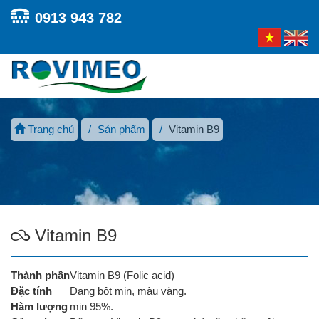
0913 943 782
Toggl
navig
Trang chủ
Sản phẩm
Vitamin B9
Vitamin B9
Thành phần
Vitamin B9 (Folic acid)
Đặc tính
Dạng bột mịn, màu vàng.
Hàm lượng
min 95%.